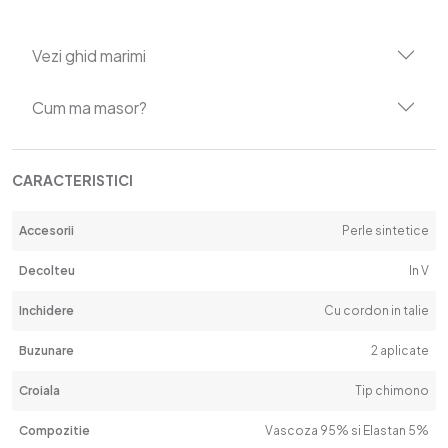
Vezi ghid marimi
Cum ma masor?
CARACTERISTICI
Accesorii
Perle sintetice
Decolteu
In V
Inchidere
Cu cordon in talie
Buzunare
2 aplicate
Croiala
Tip chimono
Compozitie
Vascoza 95% si Elastan 5%