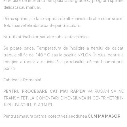
Este usor de intretinut. Se spala la 30 grade C, program spalare
delicata sau manual.
Prima spalare, se face separat de alte hainele de alte culori si poti
folosi servetele absorbante pentru culori.
Nu utilizati inalbitori sau alte substante chimice.
Se poate calca. Temperatura de încălzire a fierului de călcat
trebuie să fie de 140 ° C sau la pozitia NYLON. În plus, pentru a
menține atractivitatea inițială a produsului, călcați-l numai prin
pânză.
Fabricat in Romania!
PENTRU PROCESARE CAT MAI RAPIDA
VA RUGAM SA NE
TRANSMITETI LA COMENTARII DIMENSIUNEA IN CENTRIMETRII IN
JURUL BUSTULUI SI A TALIEI.
Pentru a masura cat mai corect vezi sectiunea
CUM MA MASOR
.