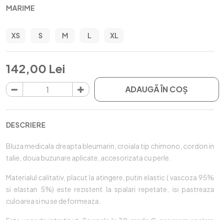
MARIME
XS
S
M
L
XL
142,00 Lei
ADAUGĂ ÎN COŞ
DESCRIERE
Bluza medicala dreapta bleumarin, croiala tip chimono, cordon in
talie, doua buzunare aplicate, accesorizata cu perle.
Materialul calitativ, placut la atingere, putin elastic ( vascoza 95%
si elastan 5%) este rezistent la spalari repetate, isi pastreaza
culoarea si nu se deformeaza.