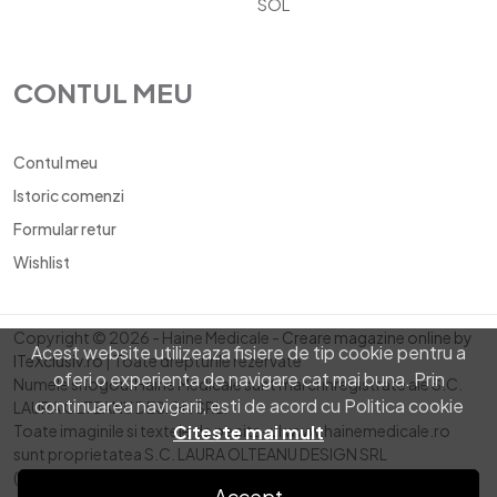
SOL
CONTUL MEU
Contul meu
Istoric comenzi
Formular retur
Wishlist
Copyright © 2026 - Haine Medicale -
Creare magazine online by
Acest website utilizeaza fisiere de tip cookie pentru a
ITeXclusiv.ro
| Toate drepturile rezervate
oferi o experienta de navigare cat mai buna. Prin
Numele si logoul Haine Medicale sunt marci inregistrate ale S.C.
continuarea navigarii, esti de acord cu Politica cookie
LAURA OLTEANU DESIGN SRL.
Citeste mai mult
Toate imaginile si textele de pe site-ul www.hainemedicale.ro
sunt proprietatea S.C. LAURA OLTEANU DESIGN SRL
( Daca nu este altfel specificat )
Accept