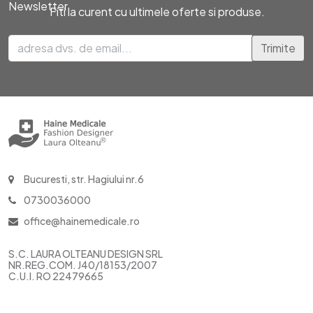
Fiti la curent cu ultimele oferte si produse.
Trimite
Bucuresti, str. Hagiului nr.6
0730036000
office@hainemedicale.ro
S.C. LAURA OLTEANU DESIGN SRL
NR.REG.COM. J40/18153/2007
C.U.I. RO 22479665